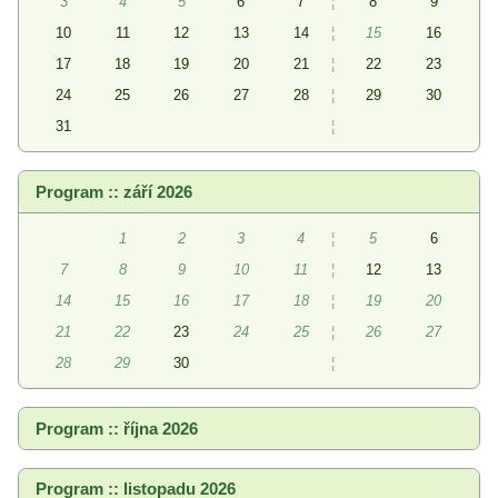
3
4
5
6
7
¦
8
9
10
11
12
13
14
¦
15
16
17
18
19
20
21
¦
22
23
24
25
26
27
28
¦
29
30
31
¦
Program :: září 2026
1
2
3
4
¦
5
6
7
8
9
10
11
¦
12
13
14
15
16
17
18
¦
19
20
21
22
23
24
25
¦
26
27
28
29
30
¦
Program :: října 2026
Program :: listopadu 2026