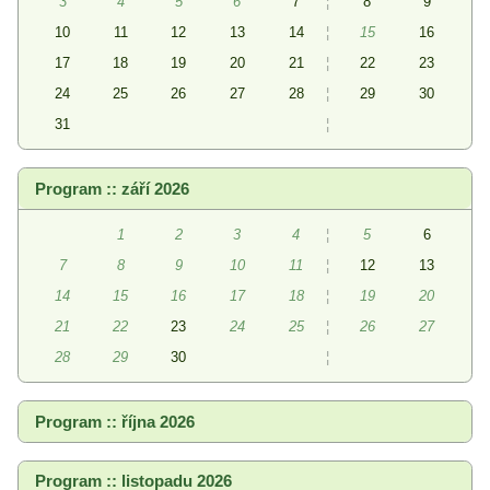
3
4
5
6
7
¦
8
9
10
11
12
13
14
¦
15
16
17
18
19
20
21
¦
22
23
24
25
26
27
28
¦
29
30
31
¦
Program :: září 2026
1
2
3
4
¦
5
6
7
8
9
10
11
¦
12
13
14
15
16
17
18
¦
19
20
21
22
23
24
25
¦
26
27
28
29
30
¦
Program :: října 2026
Program :: listopadu 2026