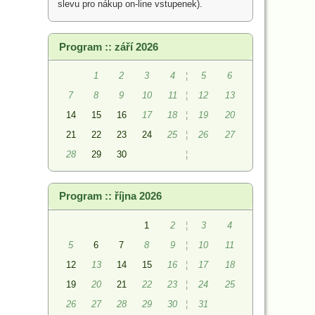
slevu pro nákup on-line vstupenek).
Program :: září 2026
1
2
3
4
¦
5
6
7
8
9
10
11
¦
12
13
14
15
16
17
18
¦
19
20
21
22
23
24
25
¦
26
27
28
29
30
¦
Program :: října 2026
1
2
¦
3
4
5
6
7
8
9
¦
10
11
12
13
14
15
16
¦
17
18
19
20
21
22
23
¦
24
25
26
27
28
29
30
¦
31