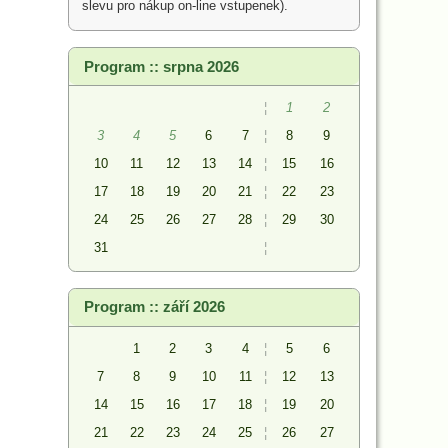
slevu pro nákup on-line vstupenek).
Program :: srpna 2026
¦
1
2
3
4
5
6
7
¦
8
9
10
11
12
13
14
¦
15
16
17
18
19
20
21
¦
22
23
24
25
26
27
28
¦
29
30
31
¦
Program :: září 2026
1
2
3
4
¦
5
6
7
8
9
10
11
¦
12
13
14
15
16
17
18
¦
19
20
21
22
23
24
25
¦
26
27