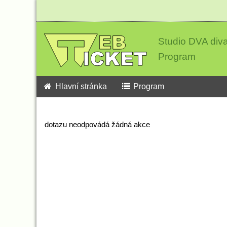
Studio DVA div
Program
Hlavní stránka
Program
dotazu neodpovádá žádná akce