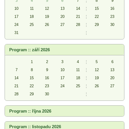
3
4
5
6
7
¦
8
9
10
11
12
13
14
¦
15
16
17
18
19
20
21
¦
22
23
24
25
26
27
28
¦
29
30
31
¦
Program :: září 2026
1
2
3
4
¦
5
6
7
8
9
10
11
¦
12
13
14
15
16
17
18
¦
19
20
21
22
23
24
25
¦
26
27
28
29
30
¦
Program :: října 2026
Program :: listopadu 2026