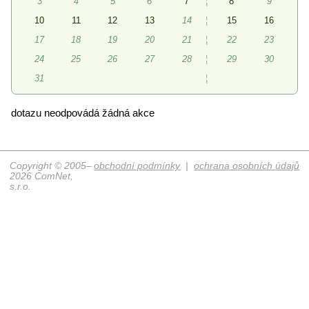
3
4
5
6
7
¦
8
9
10
11
12
13
14
¦
15
16
17
18
19
20
21
¦
22
23
24
25
26
27
28
¦
29
30
31
¦
dotazu neodpovádá žádná akce
Copyright © 2005–
obchodní podmínky
|
ochrana osobních údajů
2026 ComNet,
s.r.o.