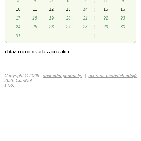
3
4
5
6
7
¦
8
9
10
11
12
13
14
¦
15
16
17
18
19
20
21
¦
22
23
24
25
26
27
28
¦
29
30
31
¦
dotazu neodpovádá žádná akce
Copyright © 2005–
obchodní podmínky
|
ochrana osobních údajů
2026 ComNet,
s.r.o.