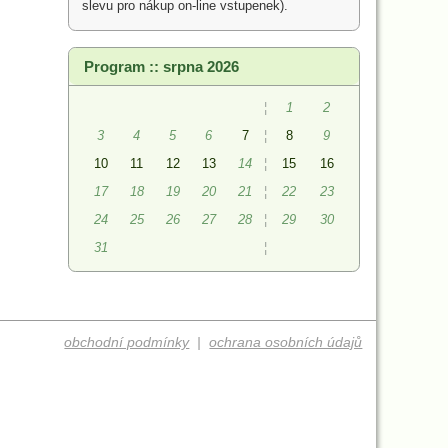
slevu pro nákup on-line vstupenek).
Program :: srpna 2026
¦
1
2
3
4
5
6
7
¦
8
9
10
11
12
13
14
¦
15
16
17
18
19
20
21
¦
22
23
24
25
26
27
28
¦
29
30
31
¦
obchodní podmínky
|
ochrana osobních údajů