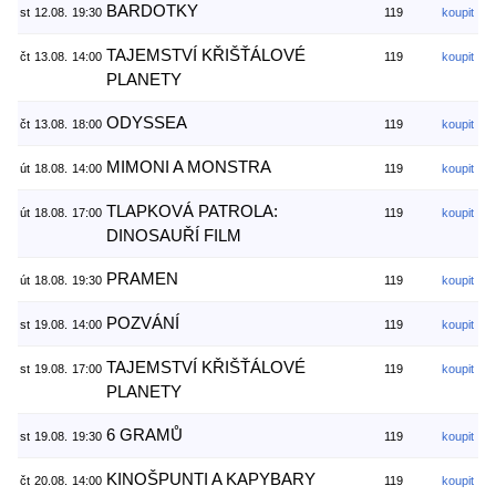
BARDOTKY
st
12.08.
19:30
119
koupit
TAJEMSTVÍ KŘIŠŤÁLOVÉ
čt
13.08.
14:00
119
koupit
PLANETY
ODYSSEA
čt
13.08.
18:00
119
koupit
MIMONI A MONSTRA
út
18.08.
14:00
119
koupit
TLAPKOVÁ PATROLA:
út
18.08.
17:00
119
koupit
DINOSAUŘÍ FILM
PRAMEN
út
18.08.
19:30
119
koupit
POZVÁNÍ
st
19.08.
14:00
119
koupit
TAJEMSTVÍ KŘIŠŤÁLOVÉ
st
19.08.
17:00
119
koupit
PLANETY
6 GRAMŮ
st
19.08.
19:30
119
koupit
KINOŠPUNTI A KAPYBARY
čt
20.08.
14:00
119
koupit