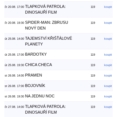
TLAPKOVÁ PATROLA:
čt
20.08.
17:00
119
koupit
DINOSAUŘÍ FILM
SPIDER-MAN: ZBRUSU
čt
20.08.
19:30
119
koupit
NOVÝ DEN
TAJEMSTVÍ KŘIŠŤÁLOVÉ
út
25.08.
14:00
119
koupit
PLANETY
BARDOTKY
út
25.08.
17:00
119
koupit
CHICA CHECA
út
25.08.
19:30
119
koupit
PRAMEN
st
26.08.
14:00
119
koupit
BOJOVNÍK
st
26.08.
17:00
119
koupit
NA JEDNU NOC
st
26.08.
19:30
119
koupit
TLAPKOVÁ PATROLA:
čt
27.08.
14:00
119
koupit
DINOSAUŘÍ FILM