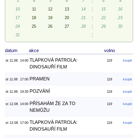
3
4
5
6
7
¦
8
9
10
11
12
13
14
¦
15
16
17
18
19
20
21
¦
22
23
24
25
26
27
28
¦
29
30
31
¦
datum
akce
volno
TLAPKOVÁ PATROLA:
út
11.08.
14:00
119
koupit
DINOSAUŘÍ FILM
PRAMEN
út
11.08.
17:00
119
koupit
POZVÁNÍ
út
11.08.
19:30
119
koupit
PŘÍSAHÁM ŽE ZA TO
st
12.08.
14:00
119
koupit
NEMŮŽU
TLAPKOVÁ PATROLA:
st
12.08.
17:00
119
koupit
DINOSAUŘÍ FILM