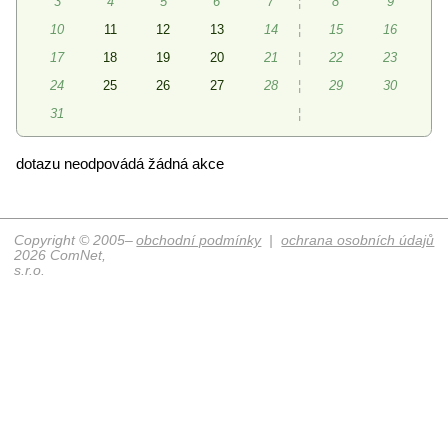
3
4
5
6
7
¦
8
9
10
11
12
13
14
¦
15
16
17
18
19
20
21
¦
22
23
24
25
26
27
28
¦
29
30
31
¦
dotazu neodpovádá žádná akce
Copyright © 2005–
obchodní podmínky
|
ochrana osobních údajů
2026 ComNet,
s.r.o.