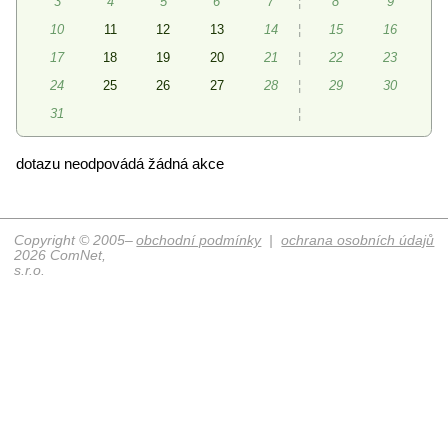
3
4
5
6
7
¦
8
9
10
11
12
13
14
¦
15
16
17
18
19
20
21
¦
22
23
24
25
26
27
28
¦
29
30
31
¦
dotazu neodpovádá žádná akce
Copyright © 2005–
obchodní podmínky
|
ochrana osobních údajů
2026 ComNet,
s.r.o.