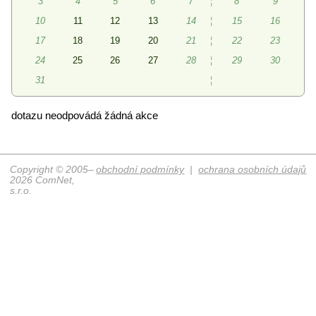
3
4
5
6
7
¦
8
9
10
11
12
13
14
¦
15
16
17
18
19
20
21
¦
22
23
24
25
26
27
28
¦
29
30
31
¦
dotazu neodpovádá žádná akce
Copyright © 2005–
obchodní podmínky
|
ochrana osobních údajů
2026 ComNet,
s.r.o.