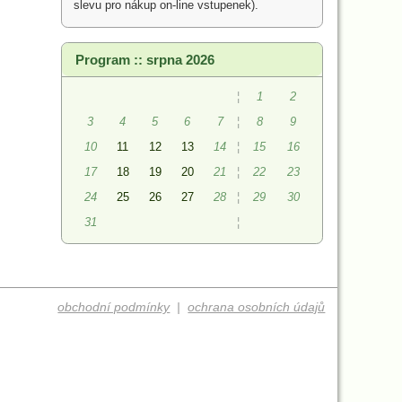
slevu pro nákup on-line vstupenek).
Program :: srpna 2026
¦
1
2
3
4
5
6
7
¦
8
9
10
11
12
13
14
¦
15
16
17
18
19
20
21
¦
22
23
24
25
26
27
28
¦
29
30
31
¦
obchodní podmínky
|
ochrana osobních údajů