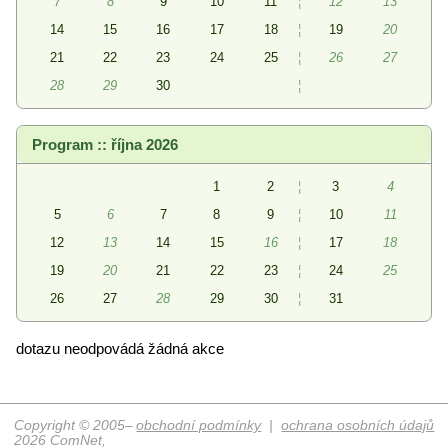
7
8
9
10
11
¦
12
13
14
15
16
17
18
¦
19
20
21
22
23
24
25
¦
26
27
28
29
30
¦
Program :: října 2026
1
2
¦
3
4
5
6
7
8
9
¦
10
11
12
13
14
15
16
¦
17
18
19
20
21
22
23
¦
24
25
26
27
28
29
30
¦
31
dotazu neodpovádá žádná akce
Copyright © 2005–
obchodní podmínky
|
ochrana osobních údajů
2026 ComNet,