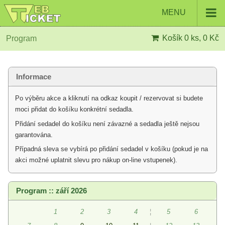
MENU
Košík
0 ks, 0 Kč
Program
Informace
Po výběru akce a kliknutí na odkaz koupit / rezervovat si budete
moci přidat do košíku konkrétní sedadla.
Přidání sedadel do košíku není závazné a sedadla ještě nejsou
garantována.
Případná sleva se vybírá po přidání sedadel v košíku (pokud je na
akci možné uplatnit slevu pro nákup on-line vstupenek).
Program :: září 2026
1
2
3
4
¦
5
6