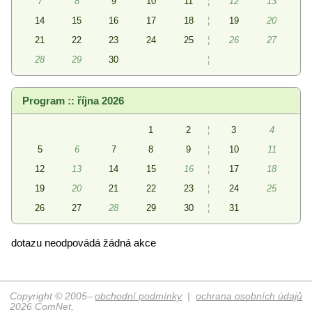
7
8
9
10
11
¦
12
13
14
15
16
17
18
¦
19
20
21
22
23
24
25
¦
26
27
28
29
30
¦
Program :: října 2026
1
2
¦
3
4
5
6
7
8
9
¦
10
11
12
13
14
15
16
¦
17
18
19
20
21
22
23
¦
24
25
26
27
28
29
30
¦
31
dotazu neodpovádá žádná akce
Copyright © 2005–
obchodní podmínky
|
ochrana osobních údajů
2026 ComNet,