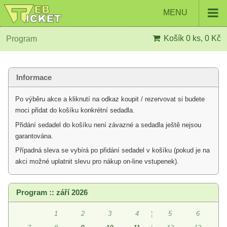
MENU
Košík
0 ks, 0 Kč
Program
Informace
Po výběru akce a kliknutí na odkaz koupit / rezervovat si budete
moci přidat do košíku konkrétní sedadla.
Přidání sedadel do košíku není závazné a sedadla ještě nejsou
garantována.
Případná sleva se vybírá po přidání sedadel v košíku (pokud je na
akci možné uplatnit slevu pro nákup on-line vstupenek).
Program :: září 2026
1
2
3
4
¦
5
6