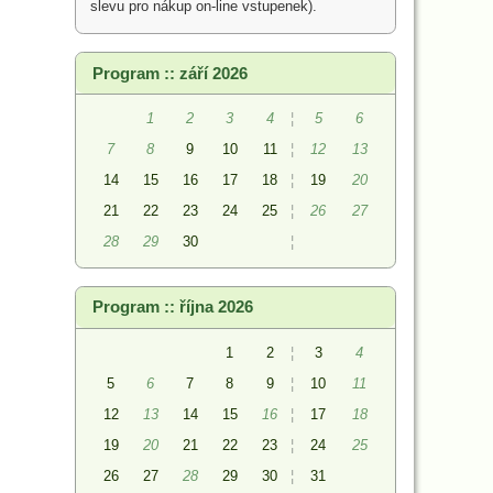
slevu pro nákup on-line vstupenek).
Program :: září 2026
1
2
3
4
¦
5
6
7
8
9
10
11
¦
12
13
14
15
16
17
18
¦
19
20
21
22
23
24
25
¦
26
27
28
29
30
¦
Program :: října 2026
1
2
¦
3
4
5
6
7
8
9
¦
10
11
12
13
14
15
16
¦
17
18
19
20
21
22
23
¦
24
25
26
27
28
29
30
¦
31