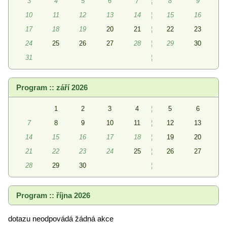
3
4
5
6
7
¦
8
9
10
11
12
13
14
¦
15
16
17
18
19
20
21
¦
22
23
24
25
26
27
28
¦
29
30
31
¦
Program :: září 2026
1
2
3
4
¦
5
6
7
8
9
10
11
¦
12
13
14
15
16
17
18
¦
19
20
21
22
23
24
25
¦
26
27
28
29
30
¦
Program :: října 2026
dotazu neodpovádá žádná akce