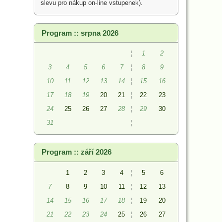
slevu pro nákup on-line vstupenek).
Program :: srpna 2026
¦
1
2
3
4
5
6
7
¦
8
9
10
11
12
13
14
¦
15
16
17
18
19
20
21
¦
22
23
24
25
26
27
28
¦
29
30
31
¦
Program :: září 2026
1
2
3
4
¦
5
6
7
8
9
10
11
¦
12
13
14
15
16
17
18
¦
19
20
21
22
23
24
25
¦
26
27