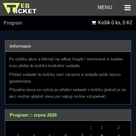
MENU
Košík
0 ks, 0 Kč
Program
Informace
Po výběru akce a kliknutí na odkaz koupit / rezervovat si budete
moci přidat do košíku konkrétní sedadla.
Přidání sedadel do košíku není závazné a sedadla ještě nejsou
garantována.
Případná sleva se vybírá po přidání sedadel v košíku (pokud je na
akci možné uplatnit slevu pro nákup on-line vstupenek).
Program :: srpna 2026
¦
1
2