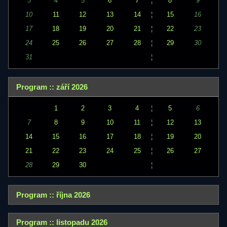
3
4
5
6
7
¦
8
9
10
11
12
13
14
¦
15
16
17
18
19
20
21
¦
22
23
24
25
26
27
28
¦
29
30
31
¦
Program :: září 2026
1
2
3
4
¦
5
6
7
8
9
10
11
¦
12
13
14
15
16
17
18
¦
19
20
21
22
23
24
25
¦
26
27
28
29
30
¦
Program :: října 2026
Program :: listopadu 2026