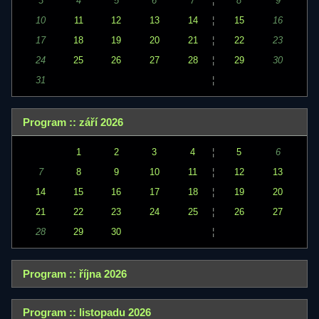
3
4
5
6
7
¦
8
9
10
11
12
13
14
¦
15
16
17
18
19
20
21
¦
22
23
24
25
26
27
28
¦
29
30
31
¦
Program :: září 2026
1
2
3
4
¦
5
6
7
8
9
10
11
¦
12
13
14
15
16
17
18
¦
19
20
21
22
23
24
25
¦
26
27
28
29
30
¦
Program :: října 2026
Program :: listopadu 2026