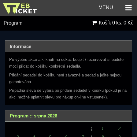
MENU
Košík
0 ks, 0 Kč
Program
Informace
Po výběru akce a kliknutí na odkaz koupit / rezervovat si budete
moci přidat do košíku konkrétní sedadla.
Přidání sedadel do košíku není závazné a sedadla ještě nejsou
garantována.
Případná sleva se vybírá po přidání sedadel v košíku (pokud je na
akci možné uplatnit slevu pro nákup on-line vstupenek).
Program :: srpna 2026
¦
1
2