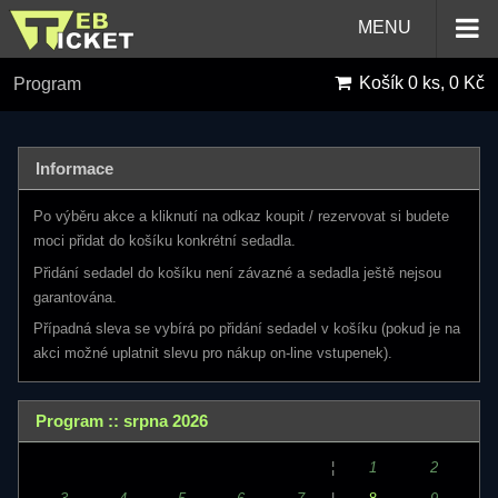
MENU
Košík
0 ks, 0 Kč
Program
Informace
Po výběru akce a kliknutí na odkaz koupit / rezervovat si budete
moci přidat do košíku konkrétní sedadla.
Přidání sedadel do košíku není závazné a sedadla ještě nejsou
garantována.
Případná sleva se vybírá po přidání sedadel v košíku (pokud je na
akci možné uplatnit slevu pro nákup on-line vstupenek).
Program :: srpna 2026
¦
1
2