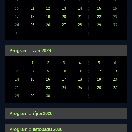
3
4
5
6
7
¦
8
9
10
11
12
13
14
¦
15
16
17
18
19
20
21
¦
22
23
24
25
26
27
28
¦
29
30
31
¦
Program :: září 2026
1
2
3
4
¦
5
6
7
8
9
10
11
¦
12
13
14
15
16
17
18
¦
19
20
21
22
23
24
25
¦
26
27
28
29
30
¦
Program :: října 2026
Program :: listopadu 2026