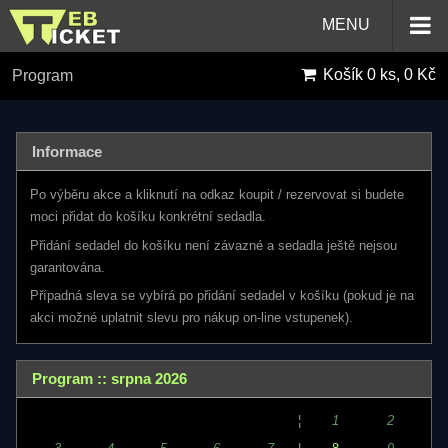
MENU
Košík
0 ks, 0 Kč
Program
Informace
Po výběru akce a kliknutí na odkaz koupit / rezervovat si budete
moci přidat do košíku konkrétní sedadla.
Přidání sedadel do košíku není závazné a sedadla ještě nejsou
garantována.
Případná sleva se vybírá po přidání sedadel v košíku (pokud je na
akci možné uplatnit slevu pro nákup on-line vstupenek).
Program :: srpna 2026
¦
1
2