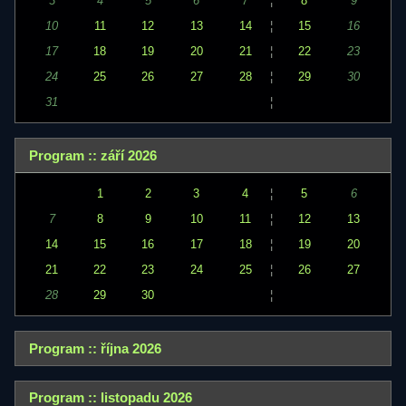
3
4
5
6
7
¦
8
9
10
11
12
13
14
¦
15
16
17
18
19
20
21
¦
22
23
24
25
26
27
28
¦
29
30
31
¦
Program :: září 2026
1
2
3
4
¦
5
6
7
8
9
10
11
¦
12
13
14
15
16
17
18
¦
19
20
21
22
23
24
25
¦
26
27
28
29
30
¦
Program :: října 2026
Program :: listopadu 2026