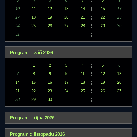
3
4
5
6
7
¦
8
9
10
11
12
13
14
¦
15
16
17
18
19
20
21
¦
22
23
24
25
26
27
28
¦
29
30
31
¦
Program :: září 2026
1
2
3
4
¦
5
6
7
8
9
10
11
¦
12
13
14
15
16
17
18
¦
19
20
21
22
23
24
25
¦
26
27
28
29
30
¦
Program :: října 2026
Program :: listopadu 2026