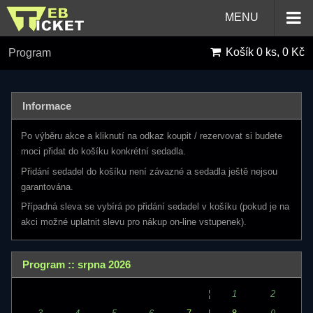
MENU
Košík
0 ks, 0 Kč
Program
Informace
Po výběru akce a kliknutí na odkaz koupit / rezervovat si budete
moci přidat do košíku konkrétní sedadla.
Přidání sedadel do košíku není závazné a sedadla ještě nejsou
garantována.
Případná sleva se vybírá po přidání sedadel v košíku (pokud je na
akci možné uplatnit slevu pro nákup on-line vstupenek).
Program :: srpna 2026
¦
1
2