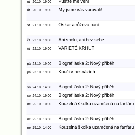
Pusťte mě ven!
út
20.10.
19:00
My jsme vás varovali!
út
20.10.
19:00
Oskar a růžová paní
st
21.10.
19:00
Ani spolu, ani bez sebe
čt
22.10.
19:00
VARIETÉ KRHUT
čt
22.10.
19:00
Biograf láska 2: Nový příběh
pá
23.10.
19:00
Kouči v nesnázích
pá
23.10.
19:00
Biograf láska 2: Nový příběh
so
24.10.
14:30
Biograf láska 2: Nový příběh
so
24.10.
19:00
Kouzelná školka uzamčená na fanfáru
ne
25.10.
10:00
Biograf láska 2: Nový příběh
ne
25.10.
13:30
Kouzelná školka uzamčená na fanfáru
ne
25.10.
14:00