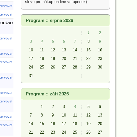
slevu pro nákup on-line vstupenek).
ezervovat
ezervovat
Program :: srpna 2026
RODÁNO
¦
1
2
ezervovat
3
4
5
6
7
¦
8
9
10
11
12
13
14
¦
15
16
ezervovat
17
18
19
20
21
¦
22
23
ezervovat
24
25
26
27
28
¦
29
30
31
¦
ezervovat
ezervovat
Program :: září 2026
ezervovat
1
2
3
4
¦
5
6
7
8
9
10
11
¦
12
13
ezervovat
14
15
16
17
18
¦
19
20
ezervovat
21
22
23
24
25
¦
26
27