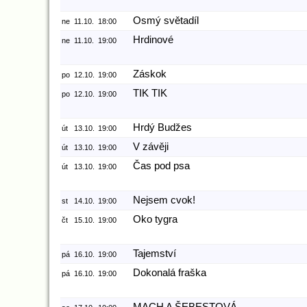
Osmý světadíl
ne
11.10.
18:00
Hrdinové
ne
11.10.
19:00
Záskok
po
12.10.
19:00
TIK TIK
po
12.10.
19:00
Hrdý Budžes
út
13.10.
19:00
V závěji
út
13.10.
19:00
Čas pod psa
út
13.10.
19:00
Nejsem cvok!
st
14.10.
19:00
Oko tygra
čt
15.10.
19:00
Tajemství
pá
16.10.
19:00
Dokonalá fraška
pá
16.10.
19:00