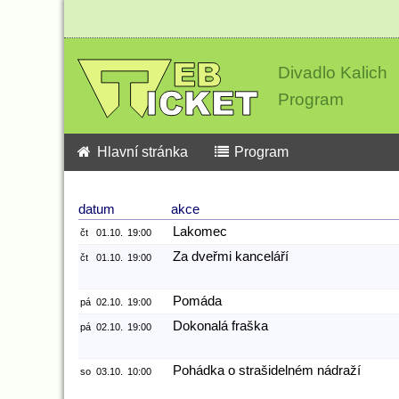
Divadlo Kalich
Program
Hlavní stránka
Program
datum
akce
Lakomec
čt
01.10.
19:00
Za dveřmi kanceláří
čt
01.10.
19:00
Pomáda
pá
02.10.
19:00
Dokonalá fraška
pá
02.10.
19:00
Pohádka o strašidelném nádraží
so
03.10.
10:00