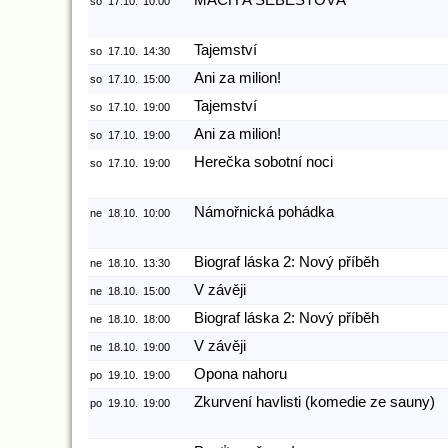
MACH A ŠEBESTOVÁ
so
17.10.
10:00
Tajemství
so
17.10.
14:30
Ani za milion!
so
17.10.
15:00
Tajemství
so
17.10.
19:00
Ani za milion!
so
17.10.
19:00
Herečka sobotní noci
so
17.10.
19:00
Námořnická pohádka
ne
18.10.
10:00
Biograf láska 2: Nový příběh
ne
18.10.
13:30
V závěji
ne
18.10.
15:00
Biograf láska 2: Nový příběh
ne
18.10.
18:00
V závěji
ne
18.10.
19:00
Opona nahoru
po
19.10.
19:00
Zkurvení havlisti (komedie ze sauny)
po
19.10.
19:00