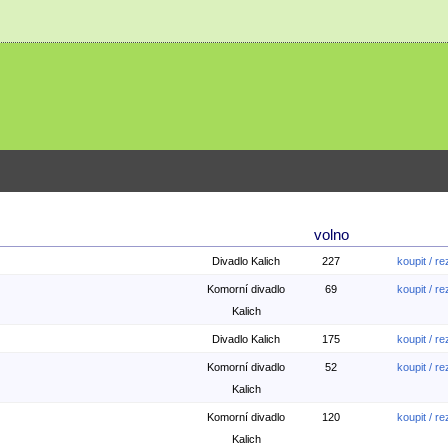
volno
Divadlo Kalich
227
koupit / r
Komorní divadlo
69
koupit / r
Kalich
Divadlo Kalich
175
koupit / r
Komorní divadlo
52
koupit / r
Kalich
Komorní divadlo
120
koupit / r
Kalich