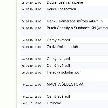
Dobře rozehraná partie
st
07.10.
19:00
Kouči v nesnázích
st
07.10.
19:00
Ivánku, kamaráde, můžeš mluvit...?
čt
08.10.
19:00
Butch Cassidy a Sundance Kid (wester
čt
08.10.
19:00
Osmý světadíl
pá
09.10.
19:00
Za dveřmi kanceláří
pá
09.10.
19:00
Osmý světadíl
so
10.10.
14:30
Osmý světadíl
so
10.10.
19:00
Herečka sobotní noci
so
10.10.
19:00
MACH A ŠEBESTOVÁ
ne
11.10.
10:00
Osmý světadíl
ne
11.10.
13:30
Hrdinové
ne
11.10.
15:00