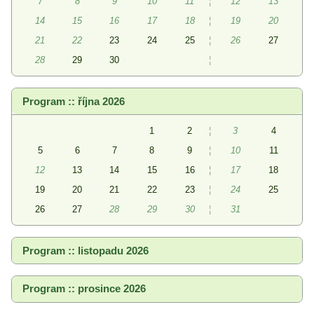
7
8
9
10
11
¦
12
13
14
15
16
17
18
¦
19
20
21
22
23
24
25
¦
26
27
28
29
30
¦
Program :: října 2026
1
2
¦
3
4
5
6
7
8
9
¦
10
11
12
13
14
15
16
¦
17
18
19
20
21
22
23
¦
24
25
26
27
28
29
30
¦
31
Program :: listopadu 2026
Program :: prosince 2026