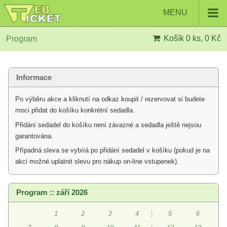
MENU
Košík
0 ks, 0 Kč
Program
Informace
Po výběru akce a kliknutí na odkaz koupit / rezervovat si budete
moci přidat do košíku konkrétní sedadla.
Přidání sedadel do košíku není závazné a sedadla ještě nejsou
garantována.
Případná sleva se vybírá po přidání sedadel v košíku (pokud je na
akci možné uplatnit slevu pro nákup on-line vstupenek).
Program :: září 2026
1
2
3
4
¦
5
6