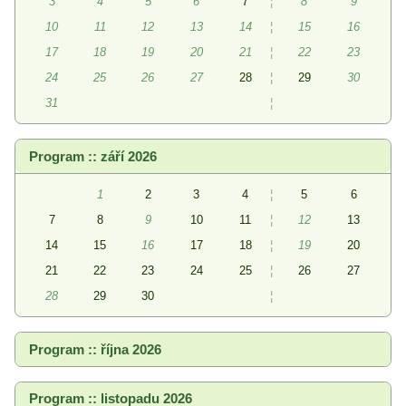
3
4
5
6
7
¦
8
9
10
11
12
13
14
¦
15
16
17
18
19
20
21
¦
22
23
24
25
26
27
28
¦
29
30
31
¦
Program :: září 2026
1
2
3
4
¦
5
6
7
8
9
10
11
¦
12
13
14
15
16
17
18
¦
19
20
21
22
23
24
25
¦
26
27
28
29
30
¦
Program :: října 2026
Program :: listopadu 2026