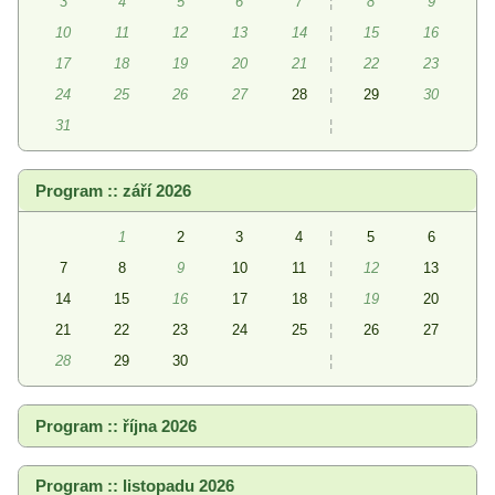
3
4
5
6
7
¦
8
9
10
11
12
13
14
¦
15
16
17
18
19
20
21
¦
22
23
24
25
26
27
28
¦
29
30
31
¦
Program :: září 2026
1
2
3
4
¦
5
6
7
8
9
10
11
¦
12
13
14
15
16
17
18
¦
19
20
21
22
23
24
25
¦
26
27
28
29
30
¦
Program :: října 2026
Program :: listopadu 2026