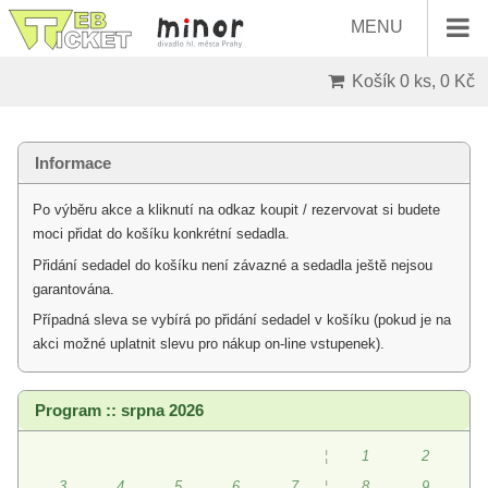
MENU
Košík
0 ks, 0 Kč
Informace
Po výběru akce a kliknutí na odkaz koupit / rezervovat si budete
moci přidat do košíku konkrétní sedadla.
Přidání sedadel do košíku není závazné a sedadla ještě nejsou
garantována.
Případná sleva se vybírá po přidání sedadel v košíku (pokud je na
akci možné uplatnit slevu pro nákup on-line vstupenek).
Program :: srpna 2026
¦
1
2
3
4
5
6
7
¦
8
9