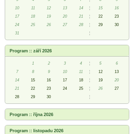
10
11
12
13
14
¦
15
16
17
18
19
20
21
¦
22
23
24
25
26
27
28
¦
29
30
31
¦
Program :: září 2026
1
2
3
4
¦
5
6
7
8
9
10
11
¦
12
13
14
15
16
17
18
¦
19
20
21
22
23
24
25
¦
26
27
28
29
30
¦
Program :: října 2026
Program :: listopadu 2026