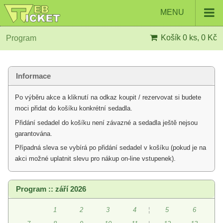
MENU
Košík
0 ks, 0 Kč
Program
Informace
Po výběru akce a kliknutí na odkaz koupit / rezervovat si budete
moci přidat do košíku konkrétní sedadla.
Přidání sedadel do košíku není závazné a sedadla ještě nejsou
garantována.
Případná sleva se vybírá po přidání sedadel v košíku (pokud je na
akci možné uplatnit slevu pro nákup on-line vstupenek).
Program :: září 2026
1
2
3
4
¦
5
6