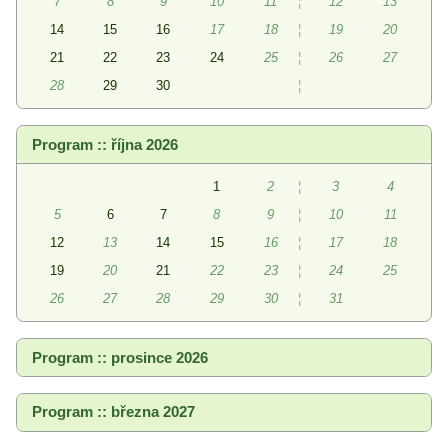
7
8
9
10
11
¦
12
13
14
15
16
17
18
¦
19
20
21
22
23
24
25
¦
26
27
28
29
30
¦
Program :: října 2026
1
2
¦
3
4
5
6
7
8
9
¦
10
11
12
13
14
15
16
¦
17
18
19
20
21
22
23
¦
24
25
26
27
28
29
30
¦
31
Program :: prosince 2026
Program :: března 2027