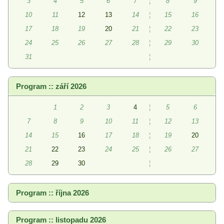
3
4
5
6
7
¦
8
9
10
11
12
13
14
¦
15
16
17
18
19
20
21
¦
22
23
24
25
26
27
28
¦
29
30
31
¦
Program :: září 2026
1
2
3
4
¦
5
6
7
8
9
10
11
¦
12
13
14
15
16
17
18
¦
19
20
21
22
23
24
25
¦
26
27
28
29
30
¦
Program :: října 2026
Program :: listopadu 2026