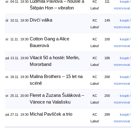
Ludmila Pavlová – housle a
st
04.11.
19:30
KC
111
koupit /
Štěpán Hon – vibrafon
Labuť
rezervovat
Dívčí válka
út
10.11.
19:30
KC
149
koupit /
Labuť
rezervovat
Cotton Gang a Alice
st
11.11.
19:30
KC
100
koupit /
Bauerová
Labuť
rezervovat
Vitacit 50 a hosté: Merlin,
pá
13.11.
19:00
KC
186
koupit /
Mororband
Labuť
rezervovat
Malina Brothers – 15 let na
st
18.11.
19:30
KC
268
koupit /
scéně
Labuť
rezervovat
Fleret a Zuzana Šuláková –
st
25.11.
20:00
KC
200
koupit /
Vánoce na Valašsku
Labuť
rezervovat
Michal Pavlíček a trio
pá
27.11.
19:30
KC
289
koupit /
Labuť
rezervovat