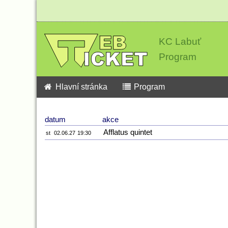
KC Labuť
Program
Hlavní stránka
Program
datum
akce
Afflatus quintet
st
02.06.27
19:30