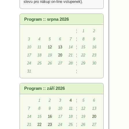
slevu pro nákup on-line vstupenek).
Program :: srpna 2026
¦
1
2
3
4
5
6
7
¦
8
9
10
11
12
13
14
¦
15
16
17
18
19
20
21
¦
22
23
24
25
26
27
28
¦
29
30
31
¦
Program :: září 2026
1
2
3
4
¦
5
6
7
8
9
10
11
¦
12
13
14
15
16
17
18
¦
19
20
21
22
23
24
25
¦
26
27