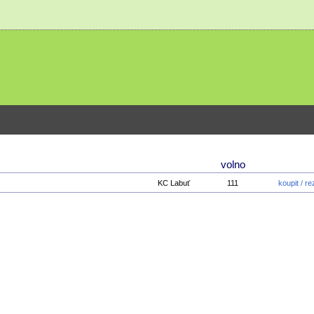
volno
KC Labuť
111
koupit / r