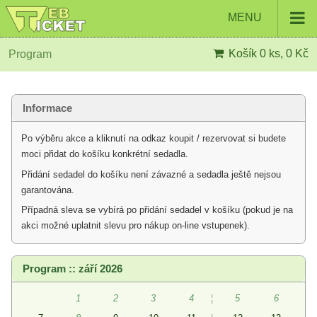
MENU
Košík
0 ks, 0 Kč
Program
Informace
Po výběru akce a kliknutí na odkaz koupit / rezervovat si budete
moci přidat do košíku konkrétní sedadla.
Přidání sedadel do košíku není závazné a sedadla ještě nejsou
garantována.
Případná sleva se vybírá po přidání sedadel v košíku (pokud je na
akci možné uplatnit slevu pro nákup on-line vstupenek).
Program :: září 2026
1
2
3
4
¦
5
6