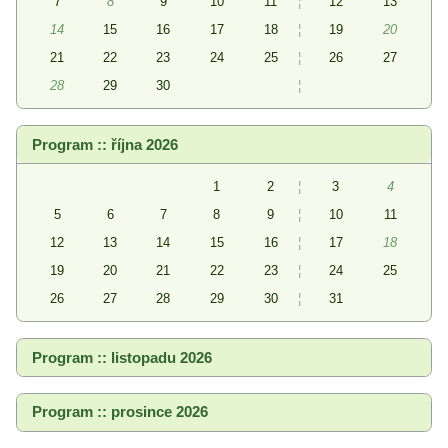
7
8
9
10
11
¦
12
13
14
15
16
17
18
¦
19
20
21
22
23
24
25
¦
26
27
28
29
30
¦
Program :: října 2026
1
2
¦
3
4
5
6
7
8
9
¦
10
11
12
13
14
15
16
¦
17
18
19
20
21
22
23
¦
24
25
26
27
28
29
30
¦
31
Program :: listopadu 2026
Program :: prosince 2026