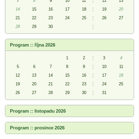
7
8
9
10
11
¦
12
13
14
15
16
17
18
¦
19
20
21
22
23
24
25
¦
26
27
28
29
30
¦
Program :: října 2026
1
2
¦
3
4
5
6
7
8
9
¦
10
11
12
13
14
15
16
¦
17
18
19
20
21
22
23
¦
24
25
26
27
28
29
30
¦
31
Program :: listopadu 2026
Program :: prosince 2026