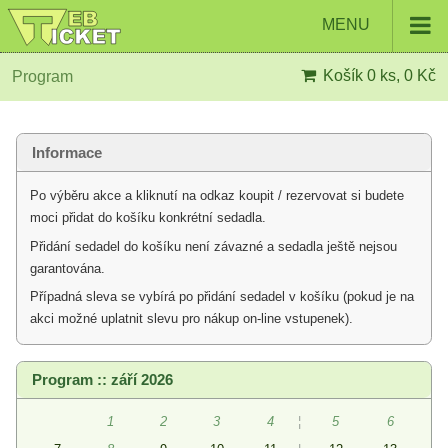
MENU
Košík
0 ks, 0 Kč
Program
Informace
Po výběru akce a kliknutí na odkaz koupit / rezervovat si budete
moci přidat do košíku konkrétní sedadla.
Přidání sedadel do košíku není závazné a sedadla ještě nejsou
garantována.
Případná sleva se vybírá po přidání sedadel v košíku (pokud je na
akci možné uplatnit slevu pro nákup on-line vstupenek).
Program :: září 2026
1
2
3
4
¦
5
6