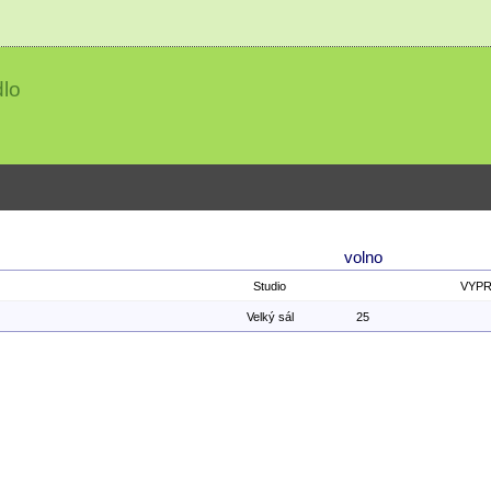
lo
volno
Studio
VYP
Velký sál
25