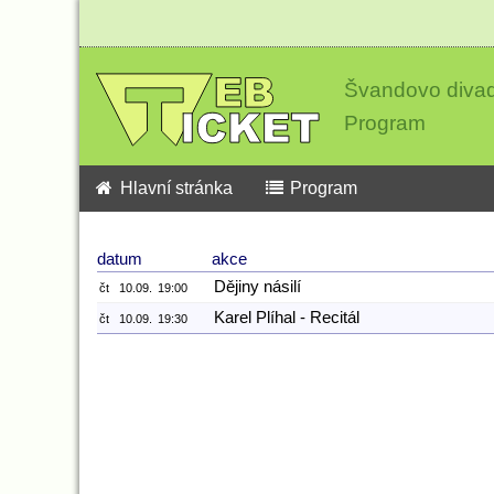
Švandovo divad
Program
Hlavní stránka
Program
datum
akce
Dějiny násilí
čt
10.09.
19:00
Karel Plíhal - Recitál
čt
10.09.
19:30