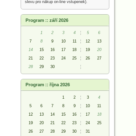
slevu pro nákup on-line vstupenek).
Program :: září 2026
1
2
3
4
¦
5
6
7
8
9
10
11
¦
12
13
14
15
16
17
18
¦
19
20
21
22
23
24
25
¦
26
27
28
29
30
¦
Program :: října 2026
1
2
¦
3
4
5
6
7
8
9
¦
10
11
12
13
14
15
16
¦
17
18
19
20
21
22
23
¦
24
25
26
27
28
29
30
¦
31