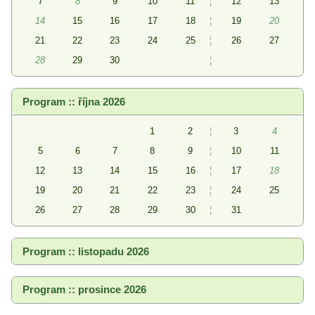
7
8
9
10
11
¦
12
13
14
15
16
17
18
¦
19
20
21
22
23
24
25
¦
26
27
28
29
30
¦
Program :: října 2026
1
2
¦
3
4
5
6
7
8
9
¦
10
11
12
13
14
15
16
¦
17
18
19
20
21
22
23
¦
24
25
26
27
28
29
30
¦
31
Program :: listopadu 2026
Program :: prosince 2026