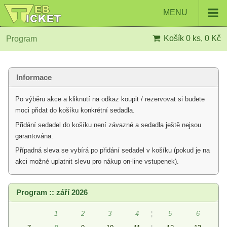
MENU
Košík
0 ks, 0 Kč
Program
Informace
Po výběru akce a kliknutí na odkaz koupit / rezervovat si budete
moci přidat do košíku konkrétní sedadla.
Přidání sedadel do košíku není závazné a sedadla ještě nejsou
garantována.
Případná sleva se vybírá po přidání sedadel v košíku (pokud je na
akci možné uplatnit slevu pro nákup on-line vstupenek).
Program :: září 2026
1
2
3
4
¦
5
6