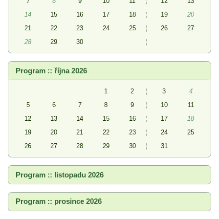
7
8
9
10
11
¦
12
13
14
15
16
17
18
¦
19
20
21
22
23
24
25
¦
26
27
28
29
30
¦
Program :: října 2026
1
2
¦
3
4
5
6
7
8
9
¦
10
11
12
13
14
15
16
¦
17
18
19
20
21
22
23
¦
24
25
26
27
28
29
30
¦
31
Program :: listopadu 2026
Program :: prosince 2026