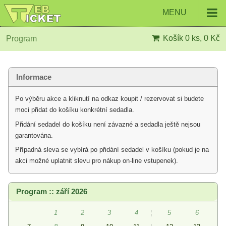
MENU
Košík
0 ks, 0 Kč
Program
Informace
Po výběru akce a kliknutí na odkaz koupit / rezervovat si budete
moci přidat do košíku konkrétní sedadla.
Přidání sedadel do košíku není závazné a sedadla ještě nejsou
garantována.
Případná sleva se vybírá po přidání sedadel v košíku (pokud je na
akci možné uplatnit slevu pro nákup on-line vstupenek).
Program :: září 2026
1
2
3
4
¦
5
6