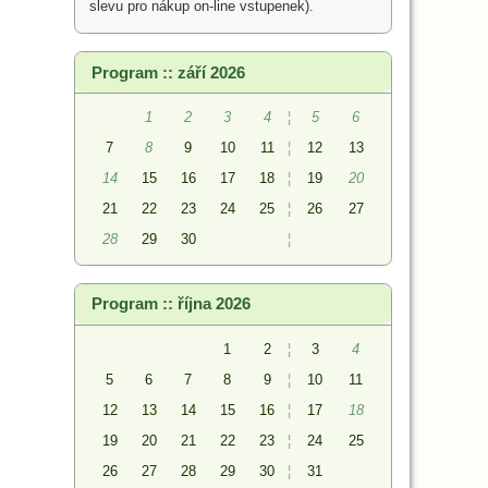
slevu pro nákup on-line vstupenek).
Program :: září 2026
1
2
3
4
¦
5
6
7
8
9
10
11
¦
12
13
14
15
16
17
18
¦
19
20
21
22
23
24
25
¦
26
27
28
29
30
¦
Program :: října 2026
1
2
¦
3
4
5
6
7
8
9
¦
10
11
12
13
14
15
16
¦
17
18
19
20
21
22
23
¦
24
25
26
27
28
29
30
¦
31