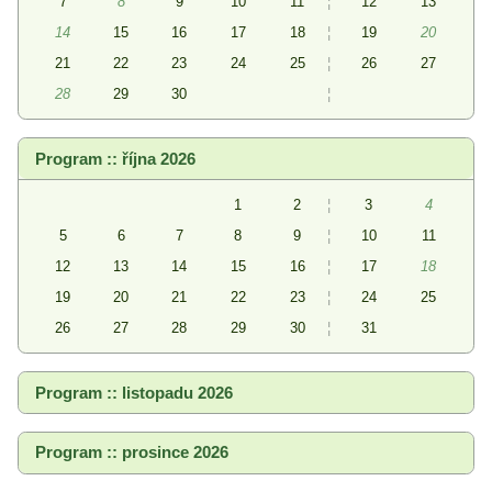
7
8
9
10
11
¦
12
13
14
15
16
17
18
¦
19
20
21
22
23
24
25
¦
26
27
28
29
30
¦
Program :: října 2026
1
2
¦
3
4
5
6
7
8
9
¦
10
11
12
13
14
15
16
¦
17
18
19
20
21
22
23
¦
24
25
26
27
28
29
30
¦
31
Program :: listopadu 2026
Program :: prosince 2026