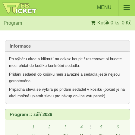
MENU
Košík
0 ks, 0 Kč
Program
Informace
Po výběru akce a kliknutí na odkaz koupit / rezervovat si budete
moci přidat do košíku konkrétní sedadla.
Přidání sedadel do košíku není závazné a sedadla ještě nejsou
garantována.
Případná sleva se vybírá po přidání sedadel v košíku (pokud je na
akci možné uplatnit slevu pro nákup on-line vstupenek).
Program :: září 2026
1
2
3
4
¦
5
6