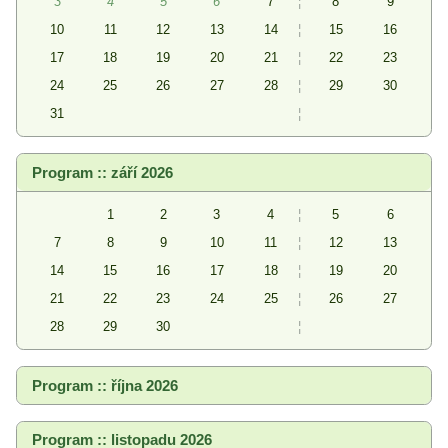
3
4
5
6
7
¦
8
9
10
11
12
13
14
¦
15
16
17
18
19
20
21
¦
22
23
24
25
26
27
28
¦
29
30
31
¦
Program :: září 2026
1
2
3
4
¦
5
6
7
8
9
10
11
¦
12
13
14
15
16
17
18
¦
19
20
21
22
23
24
25
¦
26
27
28
29
30
¦
Program :: října 2026
Program :: listopadu 2026