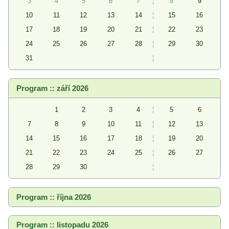
3
4
5
6
7
¦
8
9
10
11
12
13
14
¦
15
16
17
18
19
20
21
¦
22
23
24
25
26
27
28
¦
29
30
31
¦
Program :: září 2026
1
2
3
4
¦
5
6
7
8
9
10
11
¦
12
13
14
15
16
17
18
¦
19
20
21
22
23
24
25
¦
26
27
28
29
30
¦
Program :: října 2026
Program :: listopadu 2026