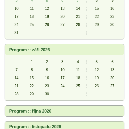
3
4
5
6
7
¦
8
9
10
11
12
13
14
¦
15
16
17
18
19
20
21
¦
22
23
24
25
26
27
28
¦
29
30
31
¦
Program :: září 2026
1
2
3
4
¦
5
6
7
8
9
10
11
¦
12
13
14
15
16
17
18
¦
19
20
21
22
23
24
25
¦
26
27
28
29
30
¦
Program :: října 2026
Program :: listopadu 2026