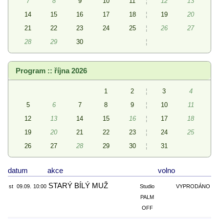
7
8
9
10
11
¦
12
13
14
15
16
17
18
¦
19
20
21
22
23
24
25
¦
26
27
28
29
30
¦
Program :: října 2026
1
2
¦
3
4
5
6
7
8
9
¦
10
11
12
13
14
15
16
¦
17
18
19
20
21
22
23
¦
24
25
26
27
28
29
30
¦
31
datum
akce
volno
STARÝ BÍLÝ MUŽ
st
09.09.
10:00
Studio
VYPRODÁNO
PALM
OFF