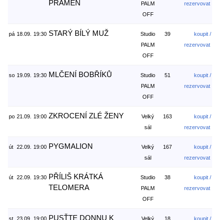
PRAMEN
PALM
rezervovat
OFF
STARÝ BÍLÝ MUŽ
pá
18.09.
19:30
Studio
39
koupit /
PALM
rezervovat
OFF
MLČENÍ BOBŘÍKŮ
so
19.09.
19:30
Studio
51
koupit /
PALM
rezervovat
OFF
ZKROCENÍ ZLÉ ŽENY
po
21.09.
19:00
Velký
163
koupit /
sál
rezervovat
PYGMALION
út
22.09.
19:00
Velký
167
koupit /
sál
rezervovat
PŘÍLIŠ KRÁTKÁ
út
22.09.
19:30
Studio
38
koupit /
TELOMERA
PALM
rezervovat
OFF
PUSŤTE DONNU K
st
23.09.
19:00
Velký
18
koupit /