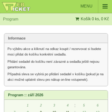
MENU
Košík
0 ks, 0 Kč
Program
Informace
Po výběru akce a kliknutí na odkaz koupit / rezervovat si budete
moci přidat do košíku konkrétní sedadla.
Přidání sedadel do košíku není závazné a sedadla ještě nejsou
garantována.
Případná sleva se vybírá po přidání sedadel v košíku (pokud je na
akci možné uplatnit slevu pro nákup on-line vstupenek).
Program :: září 2026
1
2
3
4
¦
5
6