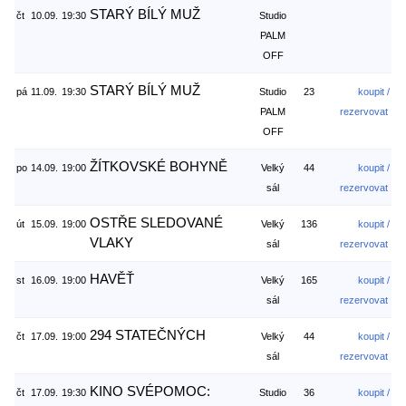
STARÝ BÍLÝ MUŽ
čt
10.09.
19:30
Studio
PALM
OFF
STARÝ BÍLÝ MUŽ
pá
11.09.
19:30
Studio
23
koupit /
PALM
rezervovat
OFF
ŽÍTKOVSKÉ BOHYNĚ
po
14.09.
19:00
Velký
44
koupit /
sál
rezervovat
OSTŘE SLEDOVANÉ
út
15.09.
19:00
Velký
136
koupit /
VLAKY
sál
rezervovat
HAVĚŤ
st
16.09.
19:00
Velký
165
koupit /
sál
rezervovat
294 STATEČNÝCH
čt
17.09.
19:00
Velký
44
koupit /
sál
rezervovat
KINO SVÉPOMOC:
čt
17.09.
19:30
Studio
36
koupit /