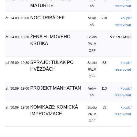
MATURITĚ
sál
rezervovat
NOC TRIBÁDEK
čt
24.09.
19:00
Velký
228
koupit /
sál
rezervovat
ŽENA FILMOVÉHO
čt
24.09.
19:30
Studio
VYPRODÁNO
KRITIKA
PALM
OFF
ŠPRAJC: TULÁK PO
pá
25.09.
19:30
Studio
53
koupit /
HVĚZDÁCH
PALM
rezervovat
OFF
PROJEKT MANHATTAN
st
30.09.
19:00
Velký
113
koupit /
sál
rezervovat
KOMIKAZE: KOMICKÁ
st
30.09.
19:30
Studio
35
koupit /
IMPROVIZACE
PALM
rezervovat
OFF