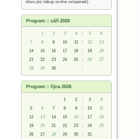
slevu pro nákup on-line vstupenek).
Program :: září 2026
1
2
3
4
¦
5
6
7
8
9
10
11
¦
12
13
14
15
16
17
18
¦
19
20
21
22
23
24
25
¦
26
27
28
29
30
¦
Program :: října 2026
1
2
¦
3
4
5
6
7
8
9
¦
10
11
12
13
14
15
16
¦
17
18
19
20
21
22
23
¦
24
25
26
27
28
29
30
¦
31