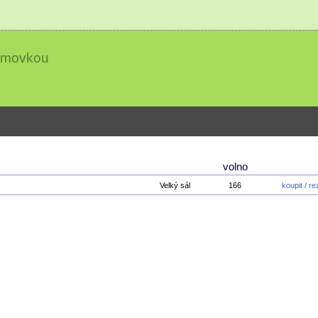
almovkou
volno
Velký sál
166
koupit / r