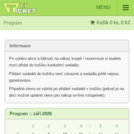
MENU
Košík
0 ks, 0 Kč
Program
Informace
Po výběru akce a kliknutí na odkaz koupit / rezervovat si budete
moci přidat do košíku konkrétní sedadla.
Přidání sedadel do košíku není závazné a sedadla ještě nejsou
garantována.
Případná sleva se vybírá po přidání sedadel v košíku (pokud je na
akci možné uplatnit slevu pro nákup on-line vstupenek).
Program :: září 2026
1
2
3
4
¦
5
6