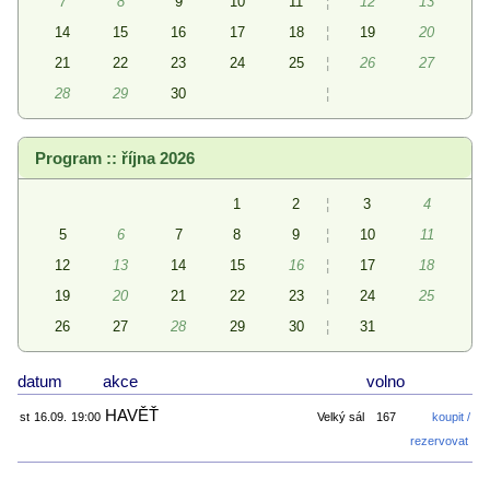
7
8
9
10
11
¦
12
13
14
15
16
17
18
¦
19
20
21
22
23
24
25
¦
26
27
28
29
30
¦
Program :: října 2026
1
2
¦
3
4
5
6
7
8
9
¦
10
11
12
13
14
15
16
¦
17
18
19
20
21
22
23
¦
24
25
26
27
28
29
30
¦
31
datum
akce
volno
HAVĚŤ
st
16.09.
19:00
Velký sál
167
koupit /
rezervovat