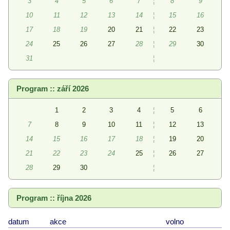
3
4
5
6
7
¦
8
9
10
11
12
13
14
¦
15
16
17
18
19
20
21
¦
22
23
24
25
26
27
28
¦
29
30
31
¦
Program :: září 2026
1
2
3
4
¦
5
6
7
8
9
10
11
¦
12
13
14
15
16
17
18
¦
19
20
21
22
23
24
25
¦
26
27
28
29
30
¦
Program :: října 2026
datum
akce
volno