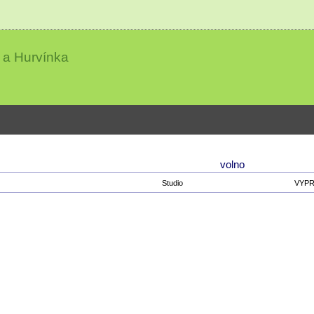
 a Hurvínka
volno
Studio
VYP