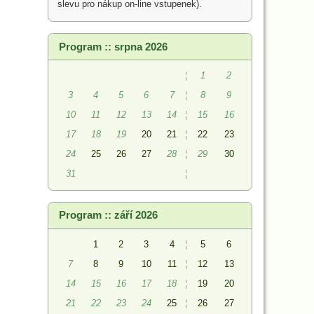
slevu pro nákup on-line vstupenek).
Program :: srpna 2026
¦
1
2
3
4
5
6
7
¦
8
9
10
11
12
13
14
¦
15
16
17
18
19
20
21
¦
22
23
24
25
26
27
28
¦
29
30
31
¦
Program :: září 2026
1
2
3
4
¦
5
6
7
8
9
10
11
¦
12
13
14
15
16
17
18
¦
19
20
21
22
23
24
25
¦
26
27