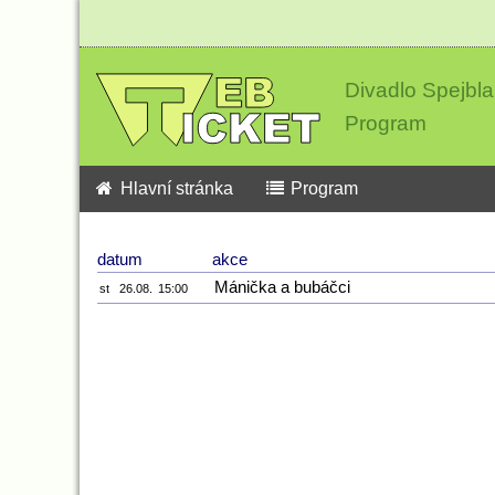
Divadlo Spejbla
Program
Hlavní stránka
Program
datum
akce
Mánička a bubáčci
st
26.08.
15:00