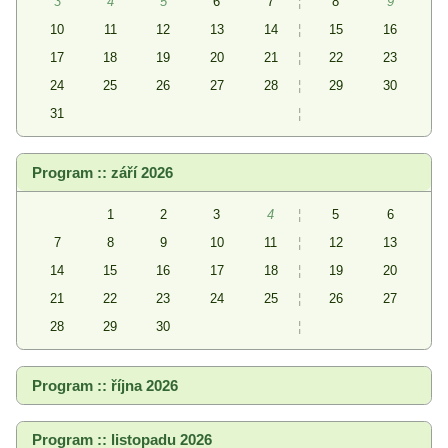
3
4
5
6
7
¦
8
9
10
11
12
13
14
¦
15
16
17
18
19
20
21
¦
22
23
24
25
26
27
28
¦
29
30
31
¦
Program :: září 2026
1
2
3
4
¦
5
6
7
8
9
10
11
¦
12
13
14
15
16
17
18
¦
19
20
21
22
23
24
25
¦
26
27
28
29
30
¦
Program :: října 2026
Program :: listopadu 2026