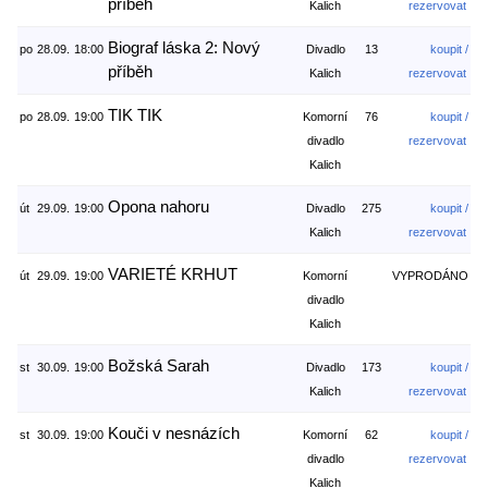
příběh
Kalich
rezervovat
Biograf láska 2: Nový
po
28.09.
18:00
Divadlo
13
koupit /
příběh
Kalich
rezervovat
TIK TIK
po
28.09.
19:00
Komorní
76
koupit /
divadlo
rezervovat
Kalich
Opona nahoru
út
29.09.
19:00
Divadlo
275
koupit /
Kalich
rezervovat
VARIETÉ KRHUT
út
29.09.
19:00
Komorní
VYPRODÁNO
divadlo
Kalich
Božská Sarah
st
30.09.
19:00
Divadlo
173
koupit /
Kalich
rezervovat
Kouči v nesnázích
st
30.09.
19:00
Komorní
62
koupit /
divadlo
rezervovat
Kalich