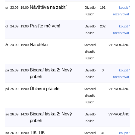
Návštěva na zabití
st
23.09.
19:00
Divadlo
191
koupit /
Kalich
rezervovat
Pusťte mě ven!
čt
24.09.
19:00
Divadlo
232
koupit /
Kalich
rezervovat
Na útěku
čt
24.09.
19:00
Komorní
VYPRODÁNO
divadlo
Kalich
Biograf láska 2: Nový
pá
25.09.
19:00
Divadlo
3
koupit /
příběh
Kalich
rezervovat
Úhlavní přátelé
pá
25.09.
19:00
Komorní
VYPRODÁNO
divadlo
Kalich
Biograf láska 2: Nový
so
26.09.
14:30
Divadlo
VYPRODÁNO
příběh
Kalich
TIK TIK
so
26.09.
15:00
Komorní
31
koupit /