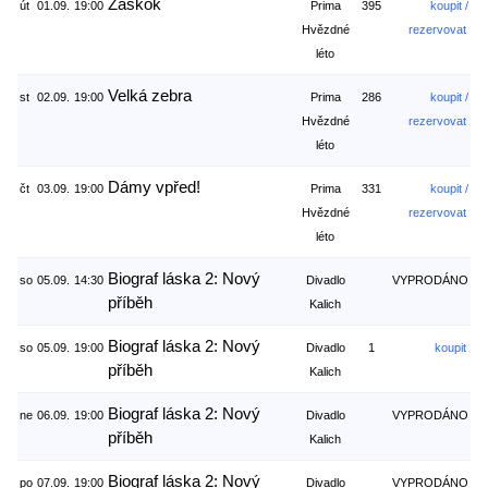
Záskok
út
01.09.
19:00
Prima
395
koupit /
Hvězdné
rezervovat
léto
Velká zebra
st
02.09.
19:00
Prima
286
koupit /
Hvězdné
rezervovat
léto
Dámy vpřed!
čt
03.09.
19:00
Prima
331
koupit /
Hvězdné
rezervovat
léto
Biograf láska 2: Nový
so
05.09.
14:30
Divadlo
VYPRODÁNO
příběh
Kalich
Biograf láska 2: Nový
so
05.09.
19:00
Divadlo
1
koupit
příběh
Kalich
Biograf láska 2: Nový
ne
06.09.
19:00
Divadlo
VYPRODÁNO
příběh
Kalich
Biograf láska 2: Nový
po
07.09.
19:00
Divadlo
VYPRODÁNO