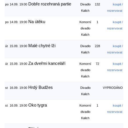
Dobře rozehraná partie
po
14.09.
19:00
Divadlo
132
koupit /
Kalich
rezervovat
Na útěku
po
14.09.
19:00
Komorní
1
koupit /
divadlo
rezervovat
Kalich
Malé chytré lži
út
15.09.
19:00
Divadlo
228
koupit /
Kalich
rezervovat
Za dveřmi kanceláří
út
15.09.
19:00
Komorní
72
koupit /
divadlo
rezervovat
Kalich
Hrdý Budžes
st
16.09.
19:00
Divadlo
VYPRODÁNO
Kalich
Oko tygra
st
16.09.
19:00
Komorní
1
koupit /
divadlo
rezervovat
Kalich