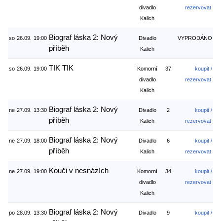
divadlo
rezervovat
Kalich
Biograf láska 2: Nový
so
26.09.
19:00
Divadlo
VYPRODÁNO
příběh
Kalich
TIK TIK
so
26.09.
19:00
Komorní
37
koupit /
divadlo
rezervovat
Kalich
Biograf láska 2: Nový
ne
27.09.
13:30
Divadlo
2
koupit /
příběh
Kalich
rezervovat
Biograf láska 2: Nový
ne
27.09.
18:00
Divadlo
6
koupit /
příběh
Kalich
rezervovat
Kouči v nesnázích
ne
27.09.
19:00
Komorní
34
koupit /
divadlo
rezervovat
Kalich
Biograf láska 2: Nový
po
28.09.
13:30
Divadlo
9
koupit /