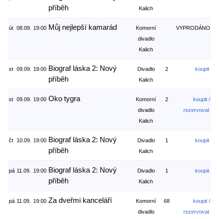
příběh
Kalich
Můj nejlepší kamarád
út
08.09.
19:00
Komorní
VYPRODÁNO
divadlo
Kalich
Biograf láska 2: Nový
st
09.09.
19:00
Divadlo
2
koupit
příběh
Kalich
Oko tygra
st
09.09.
19:00
Komorní
2
koupit /
divadlo
rezervovat
Kalich
Biograf láska 2: Nový
čt
10.09.
19:00
Divadlo
1
koupit
příběh
Kalich
Biograf láska 2: Nový
pá
11.09.
19:00
Divadlo
1
koupit
příběh
Kalich
Za dveřmi kanceláří
pá
11.09.
19:00
Komorní
68
koupit /
divadlo
rezervovat