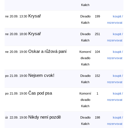
Kalich
Krysař
ne
20.09.
13:30
Divadlo
199
koupit /
Kalich
rezervovat
Krysař
ne
20.09.
18:00
Divadlo
251
koupit /
Kalich
rezervovat
Oskar a růžová paní
ne
20.09.
19:00
Komorní
104
koupit /
divadlo
rezervovat
Kalich
Nejsem cvok!
po
21.09.
19:00
Divadlo
152
koupit /
Kalich
rezervovat
Čas pod psa
po
21.09.
19:00
Komorní
1
koupit /
divadlo
rezervovat
Kalich
Nikdy není pozdě
út
22.09.
19:00
Divadlo
198
koupit /
Kalich
rezervovat