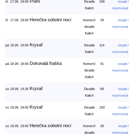
Přání
čt
17.09.
19:00
Divadlo
236
koupit /
Kalich
rezervovat
Herečka sobotní noci
čt
17.09.
19:00
Komorní
34
koupit /
divadlo
rezervovat
Kalich
Krysař
pá
18.09.
19:00
Divadlo
114
koupit /
Kalich
rezervovat
Dokonalá fraška
pá
18.09.
19:00
Komorní
41
koupit /
divadlo
rezervovat
Kalich
Krysař
so
19.09.
14:30
Divadlo
69
koupit /
Kalich
rezervovat
Krysař
so
19.09.
19:00
Divadlo
150
koupit /
Kalich
rezervovat
Herečka sobotní noci
so
19.09.
19:00
Komorní
29
koupit /
divadlo
rezervovat