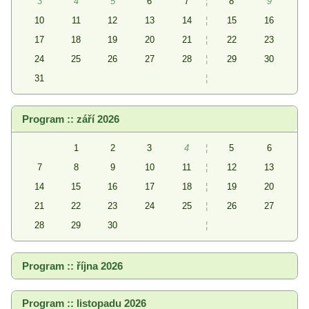
3
4
5
6
7
¦
8
9
10
11
12
13
14
¦
15
16
17
18
19
20
21
¦
22
23
24
25
26
27
28
¦
29
30
31
¦
Program :: září 2026
1
2
3
4
¦
5
6
7
8
9
10
11
¦
12
13
14
15
16
17
18
¦
19
20
21
22
23
24
25
¦
26
27
28
29
30
¦
Program :: října 2026
Program :: listopadu 2026