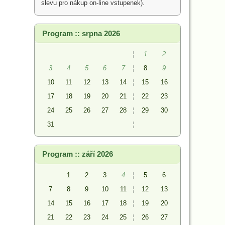
slevu pro nákup on-line vstupenek).
Program :: srpna 2026
¦
1
2
3
4
5
6
7
¦
8
9
10
11
12
13
14
¦
15
16
17
18
19
20
21
¦
22
23
24
25
26
27
28
¦
29
30
31
¦
Program :: září 2026
1
2
3
4
¦
5
6
7
8
9
10
11
¦
12
13
14
15
16
17
18
¦
19
20
21
22
23
24
25
¦
26
27